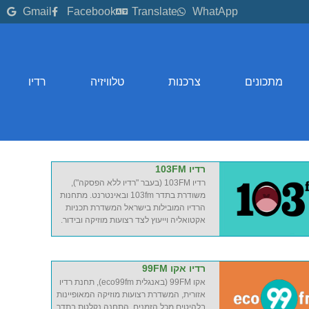
Gmail
Facebook
Translate
WhatApp
מתכונים
צרכנות
טלוויזיה
רדיו
רדיו 103FM
רדיו 103FM (בעבר "רדיו ללא הפסקה"),
משודרת בתדר 103fm ובאינטרנט. מתחנות
הרדיו המובילות בישראל המשדרת תכניות
אקטואליה וייעוץ לצד רצועות מוזיקה ובידור.
רדיו אקו 99FM
אקו 99FM (באנגלית eco99fm), תחנת רדיו
אזורית, המשדרת רצועות מוזיקה המאופיינות
בלהיטים מכל הזמנים. התחנה נקלטת בתדר