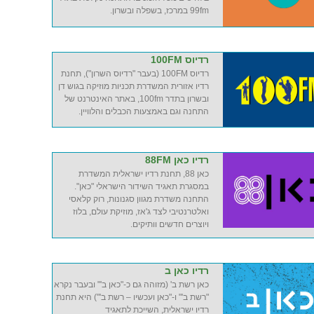
99fm במרכז, בשפלה ובשרון.
רדיוס 100FM
רדיוס 100FM (בעבר "רדיוס השרון"), תחנת
רדיו אזורית המשדרת תכניות מוזיקה בגוש דן
ובשרון בתדר 100fm, באתר האינטרנט של
התחנה וגם באמצעות הכבלים והלוויין.
רדיו כאן 88FM
כאן 88, תחנת רדיו ישראלית המשדרת
במסגרת תאגיד השידור הישראלי "כאן".
התחנה משדרת מגוון סגנונות, רוק קלאסי
ואלטרנטיבי לצד ג'אז, מוזיקת עולם, בלוז
ויוצרים חדשים וותיקים.
רדיו כאן ב
כאן רשת ב' (מזוהה גם כ-"כאן ב'" ובעבר נקרא
"רשת ב'" ו-"כאן ועכשיו – רשת ב'") היא תחנת
רדיו ישראלית, השייכת לתאגיד