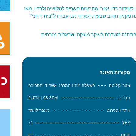
לאחר שקיבלה זיכיון לשידור רדיו אזורי מהרשות השנייה לטלוויזיה ולרדיו. מאז
מקניון הזהב שבעיר, ולאחר מכן עברה ל"בית ריחני"
מקורות האזנה
אזורי קליטה
השפלה מחוז המרכז, אשדוד והסביבה
תדרים
91FM | 93.3FM
אתר אינטרנט
מעבר לאתר
71
YES
87
HOT